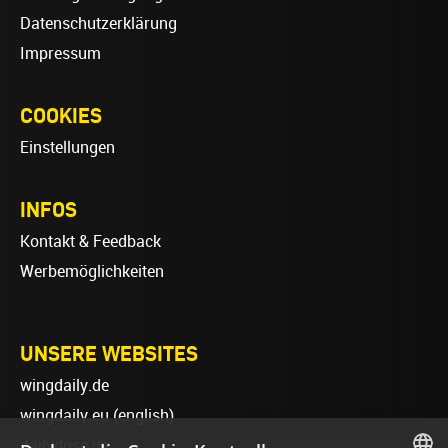
Datenschutzerklärung
Impressum
COOKIES
Einstellungen
INFOS
Kontakt & Feedback
Werbemöglichkeiten
UNSERE WEBSITES
wingdaily.de
wingdaily.eu
(english)
dailydose.de