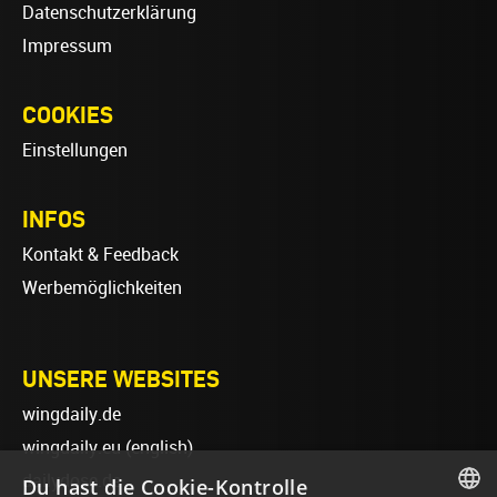
Datenschutzerklärung
Impressum
COOKIES
Einstellungen
INFOS
Kontakt & Feedback
Werbemöglichkeiten
UNSERE WEBSITES
wingdaily.de
wingdaily.eu
(english)
dailydose.de
Du hast die Cookie-Kontrolle