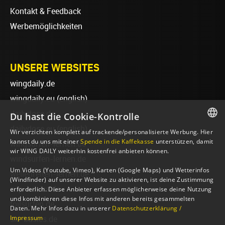
Kontakt & Feedback
Werbemöglichkeiten
UNSERE WEBSITES
wingdaily.de
wingdaily.eu
(english)
dailydose.de
Du hast die Cookie-Kontrolle
dailydose.eu
(english)
Wir verzichten komplett auf trackende/personalisierte Werbung. Hier
GERMAN
kannst du uns mit einer
Spende in die Kaffekasse
unterstützen, damit
wingsurfen-lernen.de
wir WING DAILY weiterhin kostenfrei anbieten können.
ENGLISH
windsurfen-lernen.de
Um Videos (Youtube, Vimeo), Karten (Google Maps) und Wetterinfos
wellenreiten-lernen.de
(Windfinder) auf unserer Website zu aktivieren, ist deine Zustimmung
sup-basics.de
erforderlich. Diese Anbieter erfassen möglicherweise deine Nutzung
und kombinieren diese Infos mit anderen bereits gesammelten
foilsurfen.de
Daten. Mehr Infos dazu in unserer
Datenschutzerklärung /
Impressum
ski-basics.de