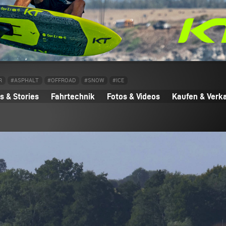
R
#ASPHALT
#OFFROAD
#SNOW
#ICE
 & Stories
Fahrtechnik
Fotos & Videos
Kaufen & Verk